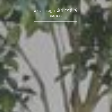
axs design 富山営業所
entrance
entrance